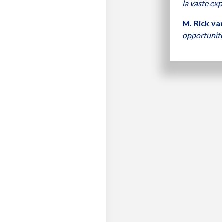
la vaste ex
M. Rick va
opportunité