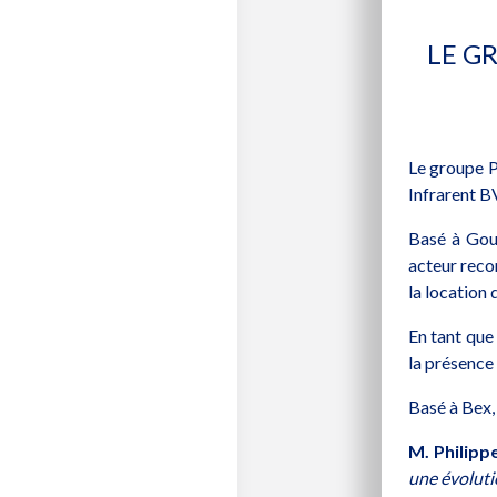
LE G
Le groupe P
Infrarent B
Basé à Gou
acteur reco
la location
En tant que
la présence
Basé à Bex,
M. Philipp
une évoluti