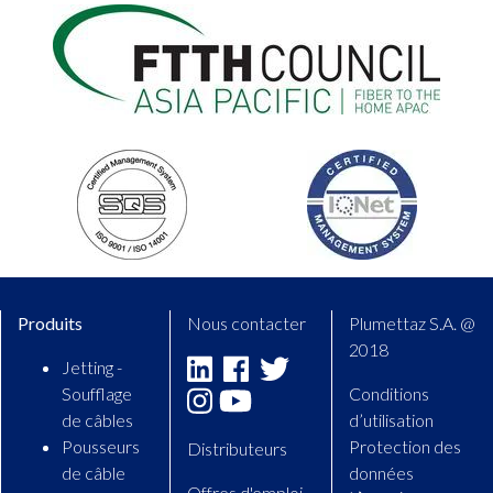
Produits
Nous contacter
Plumettaz S.A. @
2018
Jetting -
Linkedin
Facebook
Twitter
Soufflage
Conditions
Instagram
Youtube
de câbles
d’utilisation
Pousseurs
Protection des
Distributeurs
de câble
données
Offres d'emploi