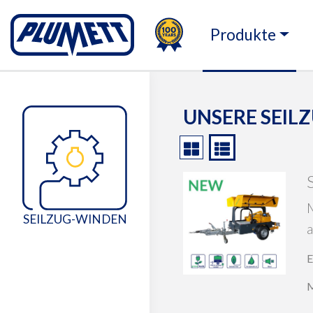
100TH
PLUMETT - PUSH THE 
Produkte
Change language
UNSERE SEIL
Spillwinde auf Anh
M
SEILZUG-WINDEN
a
E
M