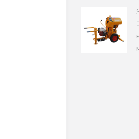
Spillwinde
E
M