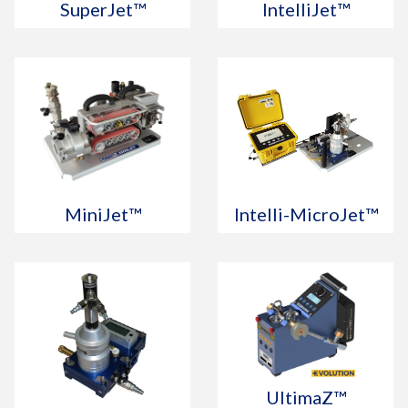
SuperJet™
IntelliJet™
MiniJet™
Intelli-MicroJet™
UltimaZ™