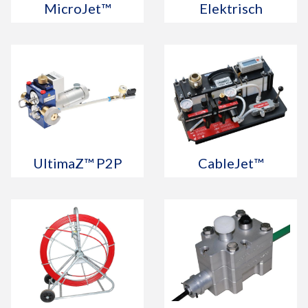
MicroJet™
Elektrisch
UltimaZ™ P2P
CableJet™