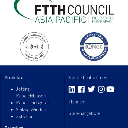
Produkte
Kontakt aufnehmen
Jetting -
Linkedin
Facebook
Twitter
Instagram
Youtu
Kabeleinblasen
Händler
Kabelschubgerät
Seilzug-Winden
Stellenangebote
Zubehör
Branchen