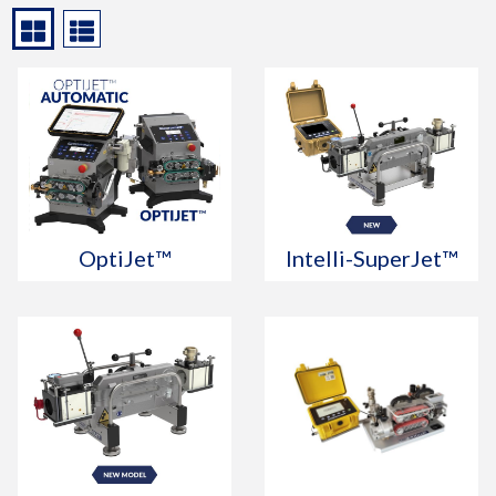
OptiJet™
Intelli-SuperJet™