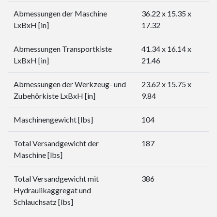
Abmessungen der Maschine
36.22 x 15.35 x
LxBxH [in]
17.32
Abmessungen Transportkiste
41.34 x 16.14 x
LxBxH [in]
21.46
Abmessungen der Werkzeug- und
23.62 x 15.75 x
Zubehörkiste LxBxH [in]
9.84
Maschinengewicht [lbs]
104
Total Versandgewicht der
187
Maschine [lbs]
Total Versandgewicht mit
386
Hydraulikaggregat und
Schlauchsatz [lbs]