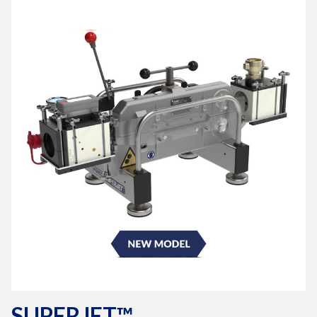
SuperJet™
SUPERJET™