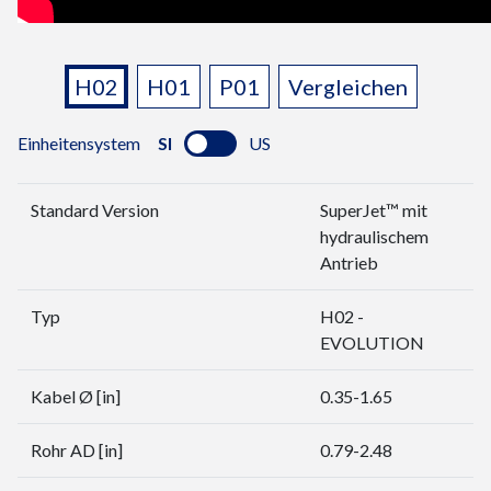
PRODUKTEIGENSCHAFTEN
Varianten:
H02
H01
P01
Vergleichen
Einheitensystem
SI
US
Standard Version
SuperJet™ mit
hydraulischem
Antrieb
Typ
H02 -
EVOLUTION
Kabel Ø [in]
0.35-1.65
Rohr AD [in]
0.79-2.48