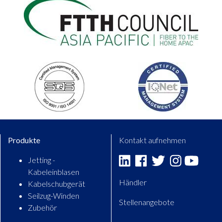
Produkte
Kontakt aufnehmen
Jetting -
Linkedin
Facebook
Twitter
Instagram
Youtu
Kabeleinblasen
Händler
Kabelschubgerät
Seilzug-Winden
Stellenangebote
Zubehör