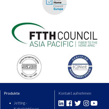
Produkte
Kontakt aufnehmen
Jetting -
Linkedin
Facebook
Twitter
Instagram
Youtu
Kabeleinblasen