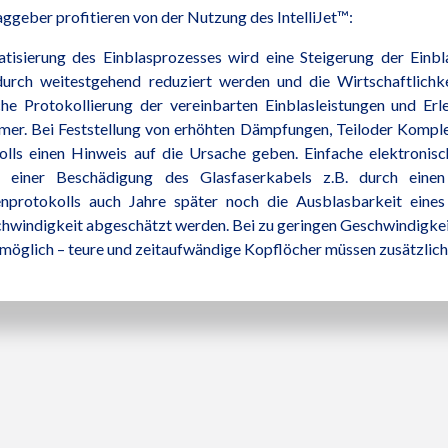
ggeber profitieren von der Nutzung des IntelliJet™:
tisierung des Einblasprozesses wird eine Steigerung der Einbl
urch weitestgehend reduziert werden und die Wirtschaftlichke
iche Protokollierung der vereinbarten Einblasleistungen und E
mer. Bei Feststellung von erhöhten Dämpfungen, Teiloder Kompl
olls einen Hinweis auf die Ursache geben. Einfache elektronisc
l, einer Beschädigung des Glasfaserkabels z.B. durch eine
enprotokolls auch Jahre später noch die Ausblasbarkeit eine
hwindigkeit abgeschätzt werden. Bei zu geringen Geschwindigkeit
 möglich – teure und zeitaufwändige Kopflöcher müssen zusätzli