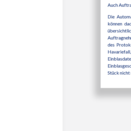
Auch Auftra
Die Automa
können dad
übersichtl
Auftragneh
des Protok
Havariefal
Einblasdat
Einblasgesc
Stück nicht