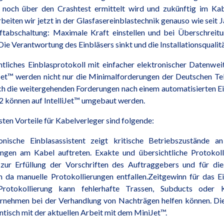
t noch über den Crashtest ermittelt wird und zukünftig im Ka
eiten wir jetzt in der Glasfasereinblastechnik genauso wie seit 
ftabschaltung: Maximale Kraft einstellen und bei Überschreit
Die Verantwortung des Einbläsers sinkt und die Installationsqualitä
htliches Einblasprotokoll mit einfacher elektronischer Datenwe
iJet™ werden nicht nur die Minimalforderungen der Deutschen T
h die weitergehenden Forderungen nach einem automatisierten Ei
 können auf IntelliJet™ umgebaut werden.
sten Vorteile für Kabelverleger sind folgende:
onische Einblasassistent zeigt kritische Betriebszustände 
ngen am Kabel auftreten. Exakte und übersichtliche Protokoll
zur Erfüllung der Vorschriften des Auftraggebers und für die
m da manuelle Protokollierungen entfallen.Zeitgewinn für das 
 Protokollierung kann fehlerhafte Trassen, Subducts oder 
ernehmen bei der Verhandlung von Nachträgen helfen können. Die
entisch mit der aktuellen Arbeit mit dem MiniJet™.