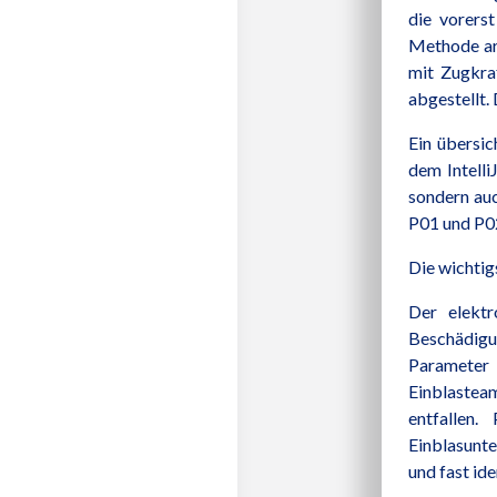
die vorers
Methode arb
mit Zugkra
abgestellt. 
Ein übersic
dem Intell
sondern auc
P01 und P02
Die wichtig
Der elektr
Beschädigu
Parameter 
Einblastea
entfallen.
Einblasunt
und fast id