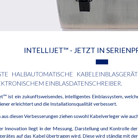
INTELLIJET™ - JETZT IN SERIE
STE HALBAUTOMATISCHE KABELEINBLASGERÄT 
EKTRONISCHEM EINBLASDATENSCHREIBER.
Jet™ ist ein zukunftsweisendes, intelligentes Einblassystem, wel
ener erleichtert und die Installationsqualität verbessert.
aus diesen Verbesserungen ziehen sowohl Kabelverleger wie auc
r Innovation liegt in der Messung, Darstellung und Kontrolle de
gerätes auf das Kabel übertragen wird. Diese wird ständig mit de