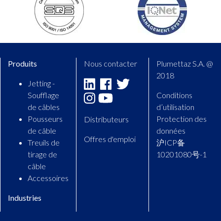
Produits
Nous contacter
Plumettaz S.A. @
2018
Jetting -
Linkedin
Facebook
Twitter
Soufflage
Conditions
Instagram
Youtube
de câbles
d’utilisation
Pousseurs
Protection des
Distributeurs
de câble
données
Offres d'emploi
Treuils de
沪ICP备
tirage de
10201080号-1
câble
Accessoires
Industries