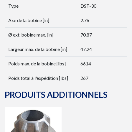
Type
DST-30
Axe de la bobine [in]
2.76
Ø ext. bobine max. [in]
70.87
Largeur max. de la bobine [in]
47.24
Poids max. de la bobine [lbs]
6614
Poids total à l'expédition [lbs]
267
PRODUITS ADDITIONNELS